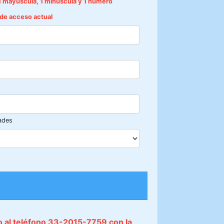
1 mayúscula, 1 minúscula y 1 número
e de acceso actual
ades
do al teléfono 33-2015-7759 con la