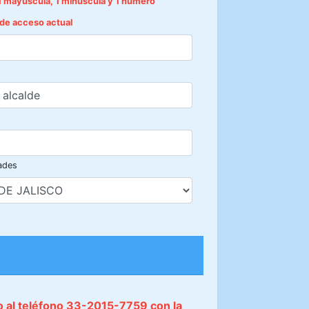
1 mayúscula, 1 minúscula y 1 número
e de acceso actual
ades
do al teléfono 33-2015-7759 con la