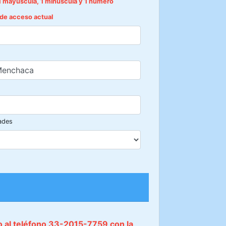
1 mayúscula, 1 minúscula y 1 número
e de acceso actual
ades
do al teléfono 33-2015-7759 con la