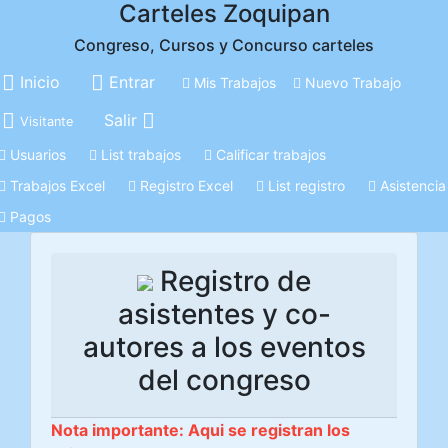
Carteles Zoquipan
Congreso, Cursos y Concurso carteles
Inicio
Entrar
Mis Trabajos
Nuevo Trabajo
Salir
Visitante
Usuarios
List trabajos
Calificar trabajos
Trabajos Excel
Registro Excel
List registro
Asistencia
Pagos
Registro de
asistentes y co-
autores a los eventos
del congreso
Nota importante: Aqui se registran los