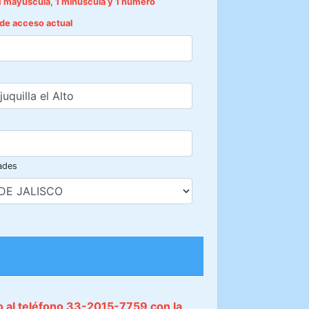
1 mayúscula, 1 minúscula y 1 número
e de acceso actual
ades
do al teléfono 33-2015-7759 con la