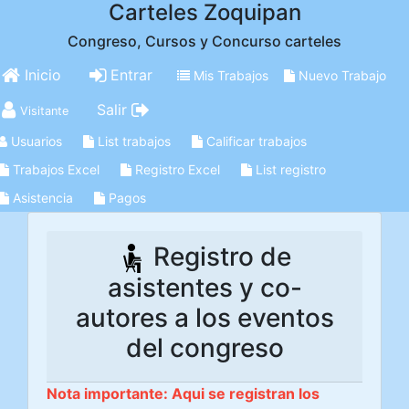
Carteles Zoquipan
Congreso, Cursos y Concurso carteles
Inicio
Entrar
Mis Trabajos
Nuevo Trabajo
Salir
Visitante
Usuarios
List trabajos
Calificar trabajos
Trabajos Excel
Registro Excel
List registro
Asistencia
Pagos
Registro de
asistentes y co-
autores a los eventos
del congreso
Nota importante: Aqui se registran los