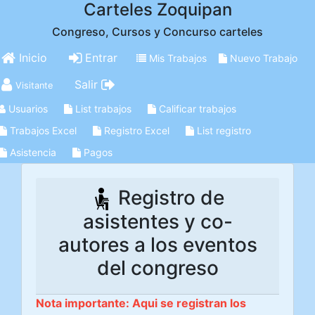
Carteles Zoquipan
Congreso, Cursos y Concurso carteles
Inicio
Entrar
Mis Trabajos
Nuevo Trabajo
Salir
Visitante
Usuarios
List trabajos
Calificar trabajos
Trabajos Excel
Registro Excel
List registro
Asistencia
Pagos
Registro de
asistentes y co-
autores a los eventos
del congreso
Nota importante: Aqui se registran los