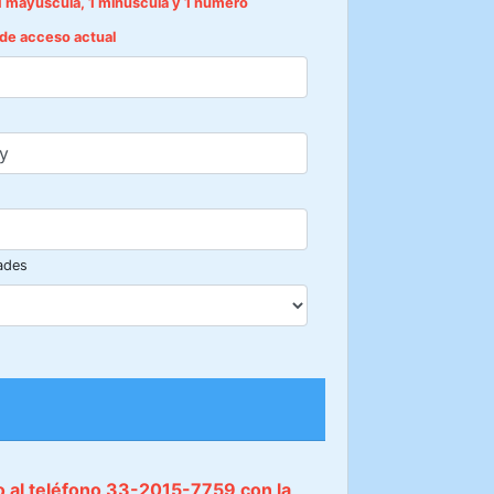
1 mayúscula, 1 minúscula y 1 número
e de acceso actual
ades
do al teléfono 33-2015-7759 con la