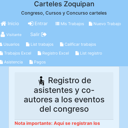
Carteles Zoquipan
Congreso, Cursos y Concurso carteles
Inicio
Entrar
Mis Trabajos
Nuevo Trabajo
Salir
Visitante
Usuarios
List trabajos
Calificar trabajos
Trabajos Excel
Registro Excel
List registro
Asistencia
Pagos
Registro de
asistentes y co-
autores a los eventos
del congreso
Nota importante: Aqui se registran los