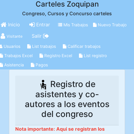
Carteles Zoquipan
Congreso, Cursos y Concurso carteles
Inicio
Entrar
Mis Trabajos
Nuevo Trabajo
Salir
Visitante
Usuarios
List trabajos
Calificar trabajos
Trabajos Excel
Registro Excel
List registro
Asistencia
Pagos
Registro de
asistentes y co-
autores a los eventos
del congreso
Nota importante: Aqui se registran los