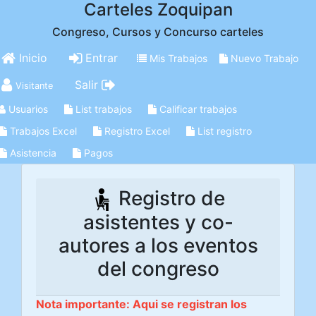
Carteles Zoquipan
Congreso, Cursos y Concurso carteles
Inicio
Entrar
Mis Trabajos
Nuevo Trabajo
Salir
Visitante
Usuarios
List trabajos
Calificar trabajos
Trabajos Excel
Registro Excel
List registro
Asistencia
Pagos
Registro de
asistentes y co-
autores a los eventos
del congreso
Nota importante: Aqui se registran los