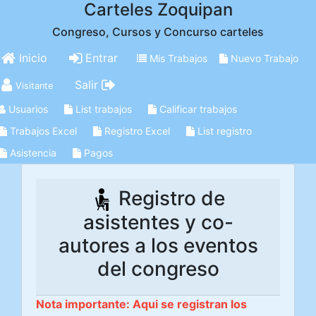
Carteles Zoquipan
Congreso, Cursos y Concurso carteles
Inicio
Entrar
Mis Trabajos
Nuevo Trabajo
Salir
Visitante
Usuarios
List trabajos
Calificar trabajos
Trabajos Excel
Registro Excel
List registro
Asistencia
Pagos
Registro de
asistentes y co-
autores a los eventos
del congreso
Nota importante: Aqui se registran los