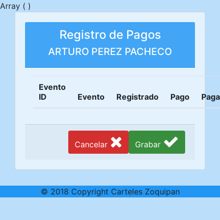
Array ( )
Registro de Pagos
ARTURO PEREZ PACHECO
Evento
ID
Evento
Registrado
Pago
Pag
Cancelar
Grabar
© 2018 Copyright Carteles Zoquipan