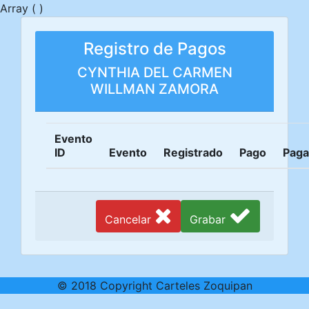
Array ( )
Registro de Pagos
CYNTHIA DEL CARMEN
WILLMAN ZAMORA
Evento
ID
Evento
Registrado
Pago
Pag
Cancelar
Grabar
© 2018 Copyright Carteles Zoquipan