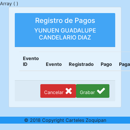
Array ( )
Registro de Pagos
YUNUEN GUADALUPE
CANDELARIO DIAZ
Evento
ID
Evento
Registrado
Pago
Pag
Cancelar
Grabar
© 2018 Copyright Carteles Zoquipan