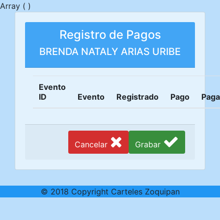
Array ( )
Registro de Pagos
BRENDA NATALY ARIAS URIBE
Evento
ID
Evento
Registrado
Pago
Pag
Cancelar
Grabar
© 2018 Copyright Carteles Zoquipan