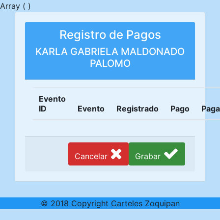
Array ( )
Registro de Pagos
KARLA GABRIELA MALDONADO
PALOMO
Evento
ID
Evento
Registrado
Pago
Pag
Cancelar
Grabar
© 2018 Copyright Carteles Zoquipan