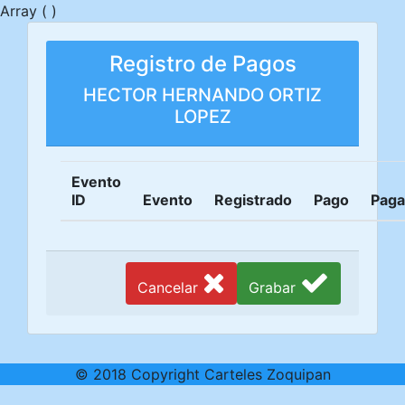
Array ( )
Registro de Pagos
HECTOR HERNANDO ORTIZ
LOPEZ
Evento
ID
Evento
Registrado
Pago
Pag
Cancelar
Grabar
© 2018 Copyright Carteles Zoquipan