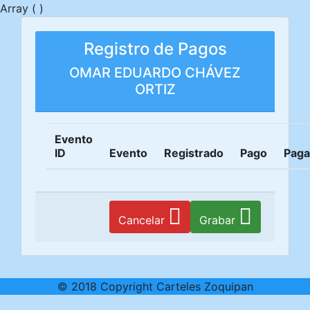
Array ( )
Registro de Pagos
OMAR EDUARDO CHÁVEZ
ORTIZ
Evento
ID
Evento
Registrado
Pago
Pag
Cancelar
Grabar
© 2018 Copyright Carteles Zoquipan