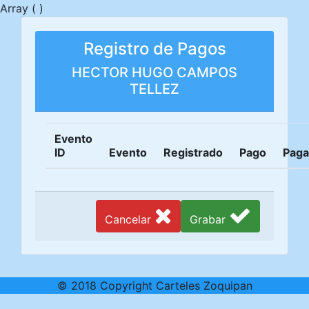
Array ( )
Registro de Pagos
HECTOR HUGO CAMPOS
TELLEZ
Evento
ID
Evento
Registrado
Pago
Pag
Cancelar
Grabar
© 2018 Copyright Carteles Zoquipan