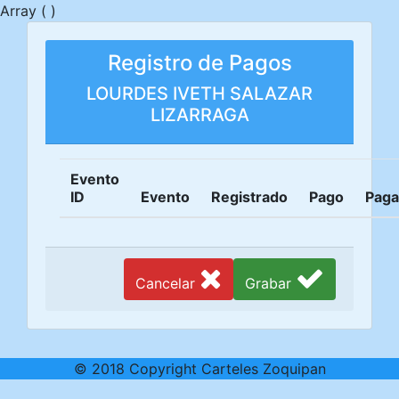
Array ( )
Registro de Pagos
LOURDES IVETH SALAZAR
LIZARRAGA
Evento
ID
Evento
Registrado
Pago
Pag
Cancelar
Grabar
© 2018 Copyright Carteles Zoquipan