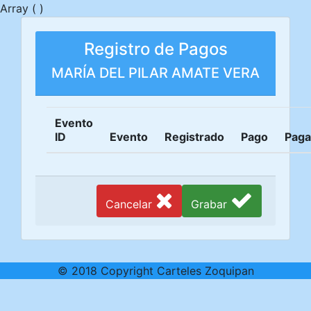
Array ( )
Registro de Pagos
MARÍA DEL PILAR AMATE VERA
Evento
ID
Evento
Registrado
Pago
Pag
Cancelar
Grabar
© 2018 Copyright Carteles Zoquipan