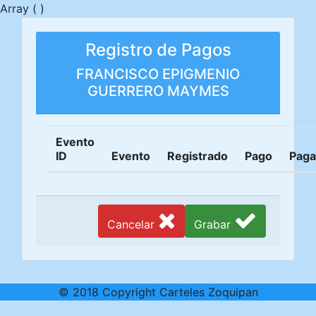
Array ( )
Registro de Pagos
FRANCISCO EPIGMENIO
GUERRERO MAYMES
Evento
ID
Evento
Registrado
Pago
Pag
Cancelar
Grabar
© 2018 Copyright Carteles Zoquipan