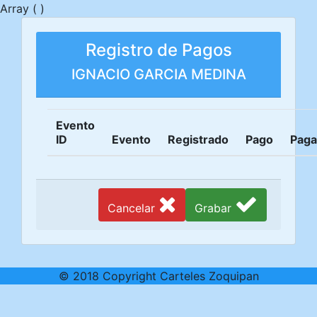
Array ( )
Registro de Pagos
IGNACIO GARCIA MEDINA
Evento
ID
Evento
Registrado
Pago
Pag
Cancelar
Grabar
© 2018 Copyright Carteles Zoquipan