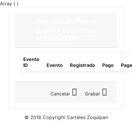
Array ( )
Registro de Pagos
SANDRA STEPHANIE
ALVARADO DELGADO
Evento
ID
Evento
Registrado
Pago
Pag
Cancelar
Grabar
© 2018 Copyright Carteles Zoquipan