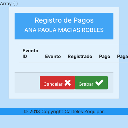
Array ( )
Registro de Pagos
ANA PAOLA MACIAS ROBLES
Evento
ID
Evento
Registrado
Pago
Pag
Cancelar
Grabar
© 2018 Copyright Carteles Zoquipan