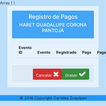
Array ( )
Registro de Pagos
HARET GUADALUPE CORONA
PANTOJA
Evento
ID
Evento
Registrado
Pago
Pag
Cancelar
Grabar
© 2018 Copyright Carteles Zoquipan